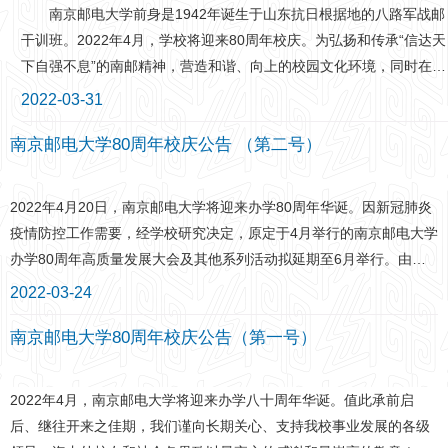
校研究决定，南京邮电大学办学80周年高质量发展大会及其他系列活
在专业学习、学术科研和学科竞赛道路上勇
丰富的消防科普教育活动，致力于消防文化
南京邮电大学前身是1942年诞生于山东抗日根据地的八路军战邮
动延期至11月举行，具体时间另行通知。由于日期调整，给各位嘉
于担当、勤于奋斗的故事，他提到“人相信什
的传播，指导组建学校大学生消防志愿者协
干训班。2022年4月，学校将迎来80周年校庆。为弘扬和传承“信达天
宾、校友的行程安排带来不便，我们抱歉良深。 雁归露月，丹枫
么就会看见什么，人模仿什么就会成为什
会和消防综合应急救援队，打造消防宣传志
下自强不息”的南邮精神，营造和谐、向上的校园文化环境，同时在疫
染霜。如约金陵，携手共创。届时诚邀各界宾朋、广大校友莅临南京
么，榜
愿服务品牌，率先在高校消防宣传中引入VR
情防控期间，助力南邮广大师生及校友强身健体，提高免疫力，为打
2022-03-31
邮电大学，齐襄盛举，共谋新篇！ 特此公告，敬祈周知！南京邮
技术，建成江苏省首家高校消防安全体验
赢疫情防控阻击战贡献力量，特举办中贝通信杯“薪火传•踏歌行”南京
电大学2022年6月8日
馆，建设“南邮安全之声”新媒体工作室，开
南京邮电大学80周年校庆公告 （第二号）
邮电大学80周年校庆健身跑活动。本次校庆健身跑活动由中贝通信集
展特色消防宣传教育活动，指导创作的作品
团股份有限公司独家冠名支持。 现将校庆健身跑线上跑活动报名
多次在全国消防科普教育评比中获奖。颁奖
通知如下。 一、活动概要 活动形式为线上跑。 时间：20
2022年4月20日，南京邮电大学将迎来办学80周年华诞。因新冠肺炎
现场（撰稿：黄龙初审：谢秉宸 编辑：王
22年4月17日全天； 地点：不限，通过咪咕善跑APP，完成单次
疫情防控工作需要，经学校研究决定，原定于4月举行的南京邮电大学
存
户外跑里程不少于4.2公里并上传数据即可完成活动。 二、主办单
办学80周年高质量发展大会及其他系列活动拟延期至6月举行。由于
位 南京邮电大学 三、承办单位 南京邮电大学对外联络处
日期调整，给各位嘉宾、校友带来不便，我们深表歉意。草长莺飞
2022-03-24
（校友会、校董会、教育发展基金会） 四、独家冠名支持单位
时，杨柳醉春烟；静待疫散去，相遇尤可期。届时诚邀各界宾朋、广
中贝通信集团股份有限公司 五、参加要求 （一）参加对
南京邮电大学80周年校庆公告（第一号）
大校友莅临南京邮电大学，畅叙情谊，共襄盛举！特此公告，敬祈周
象：凡南京邮电大学各类在校学生、教职工以及校友均可报名参加。
知！南京邮电大学2022年3月24日
参加者须身体健康，并有经常参加跑步锻炼或训练的习惯。
2022年4月，南京邮电大学将迎来办学八十周年华诞。值此承前启
（二）疫情防控要求：参加者需根据国家及当地关于新冠肺炎疫情常
后、继往开来之佳期，我们谨向长期关心、支持我校事业发展的各级
态化防控工作部