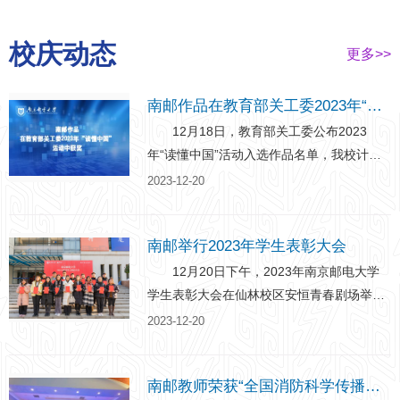
校庆动态
更多>>
南邮作品在教育部关工委2023年“读懂中国”活动中获奖
12月18日，教育部关工委公布2023
年“读懂中国”活动入选作品名单，我校计算
机学院、软件学院、网络空间安全学院《一
2023-12-20
堂不同寻常的党课》获评优秀舞台剧。南邮
获评活动表扬单位。 另悉，在江苏省教
南邮举行2023年学生表彰大会
育系统关工委“读懂中国”活动中，我校经济
学院《守教育报国初心，担铸魂育人使命》
12月20日下午，2023年南京邮电大学
获评优秀征文；通信与信息工程学院《传
学生表彰大会在仙林校区安恒青春剧场举
承：梦想联“通”西部，数字振“信”乡村》、理
行。校党委常委、副校长姜小舜，校党委常
2023-12-20
学院《老少共话二十大，基础学科强发展》
委、纪委书记、省监委派驻南京邮电大学监
分别获评优秀微视频。 “读懂中国”活动
察专员龚亲华，校党委常委、副校长刘青
南邮教师荣获“全国消防科学传播先进个人”荣誉称号
是教育部关工委推出的助力主渠道开展思政
山，校党委常、副校长谢平，学校职能部