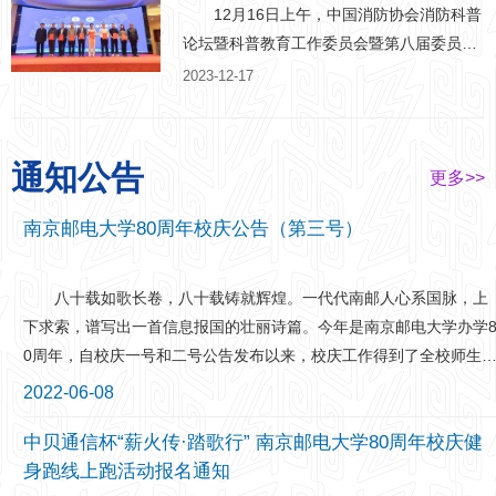
教育的品牌活动，旨在充分发挥老干部、老
门、学院相关负责人，辅导员代表、优秀班
12月16日上午，中国消防协会消防科普
战士、老专家、老教师、老模范等“五老”亲
主任代表和学生代表等近500人出席大会。
论坛暨科普教育工作委员会暨第八届委员会
历者、见证者、实践者的优势，向广大青年
刘青山副校长宣读表彰决定。他指出，
第二次会议于厦门召开。会议对年度全国消
2023-12-17
学生讲好他们在党的百年奋斗历程、中国特
过去一年里，南邮学子志存高远、踔厉奋
防科学传播工作作出突出贡献的消防科普工
色社会主义新时代、脱贫攻坚和全面建设小
发，敢于拼搏、不断挑战，在学术科研、创
作者进行了表彰。我校保卫处吴学政老师荣
康社会中的感人事迹和人生体验，教育激励
新创业、社会实践、志愿服务等领域获得了
获“2023年全国消防科学传播先进个人”荣誉
通知公告
更多>>
广大青年学生在新征程上立志做有理想、敢
丰硕成果，希望同学们把荣誉作为新的起
称号，据悉，该奖项由中国消防协会每两年
担当、能吃苦、肯奋斗的新时代好青年。
点，把再创辉煌作为新的目标，向榜样学
颁发一次，今年全国共有8人获得该项荣
南京邮电大学80周年校庆公告（第三号）
我校根据教育部关工委、省教育系统关工
习、与榜样同行，珍惜韶华、砥砺奋进，学
誉。荣誉证书 吴学政老师从事消防安全
委部署，积极组织各学院开展主题教育活
好专业知识，练就过硬本领。 本次大会
管理工作以来，积极开展消防科学传播工
八十载如歌长卷，八十载铸就辉煌。一代代南邮人心系国脉，上
动，围绕“老少共话二十大 踔厉奋发新征
分为“榜样的力量”“奋斗的青春”“光荣的使
作，先后担任中国消防协会科普委员会委
下求索，谱写出一首信息报国的壮丽诗篇。今年是南京邮电大学办学
程”主题，采取线上线下相结合的方法，积极
命”三个篇章。会上，优秀师生代表对话梦
员、中国消防协会科普委员会、“中国消防-
0周年，自校庆一号和二号公告发布以来，校庆工作得到了全校师生
组织学生采访“五老，通过征文、微视频、舞
想、致敬信仰，作了朋辈引领、榜样示范的
科普中国共建基地”专家工作委员会委员、江
广大校友和社会各界的热切关注与鼎力支持，师生积极踊跃参与，校
台剧等形式，展示了“五老”的感人
青年典型事迹分享。 在“榜样的力量”篇
苏省首席科技传播专家、江苏消防协会信息
2022-06-08
友温情回馈母校，在此，我们谨致以崇高敬意和诚挚谢忱！ 岁月
章中，姜小舜副校长、龚亲华书记为获国家
化委员会委员。近年来，该同志积极参与各
中贝通信杯“薪火传·踏歌行” 南京邮电大学80周年校庆健
过往，有多少事历历在目，有多少人永铭心怀。相聚眼镜湖畔，畅叙
奖学金，省、校优秀荣誉的先进集体和优秀
类全国性消防科学传播与普及活动，协助政
身跑线上跑活动报名通知
情谊，携手鼎山脚下，共话未来，是一份情怀，更是一份期盼。经学
个人代表颁奖。2021级本科生夏圣开讲述了
府部门、兄弟院校组织开展形式多样、内容