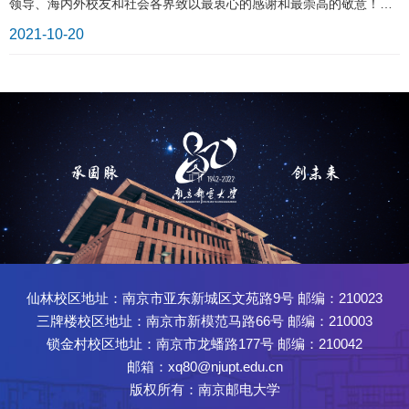
领导、海内外校友和社会各界致以最衷心的感谢和最崇高的敬意！齐
鲁烽火，自强不息。南京邮电大学肇始于1942年山东滨海抗日民主根
2021-10-20
据地的“战时邮务总局干部训练班”。1942年至1949年学校培养了千余
名邮电通信中坚人才，是我党我军早期系统培养通信人才的摇篮，为
抗日战争和解放战争的胜利，作出了重要贡献。学校的先辈们筚路蓝
缕而奋勇争先，历经磨难而奋进不止，红色基因深深根植于一代代南
邮人的精神血脉中。金陵春潮，信达天下。学校于1949年随大军南
下，砥砺于金川河畔，放彩于紫东仙林。无论是华东邮电学校时期，
还是后来的南京邮电学校、南京邮电学院时期，南邮人始终心系国
脉，探索出了一条因邮电而生，随通信而长，由信息而强的发展道
路。2005年学校更名为南京邮电大学；2013年原南京人口管理干部学
院并入南邮；2017年学校入选世界一流学科建设高校和江苏高水平大
学建设高校。学校发展步入新纪元。应变于新，启运未来。八十载黾
仙林校区地址：南京市亚东新城区文苑路9号 邮编：210023
勉奋发，八十载维新砺行，学校为国家输送了25万余名各类优秀人
三牌楼校区地址：南京市新模范马路66号 邮编：210003
才。我国邮电通
锁金村校区地址：南京市龙蟠路177号 邮编：210042
邮箱：xq80@njupt.edu.cn
版权所有：南京邮电大学