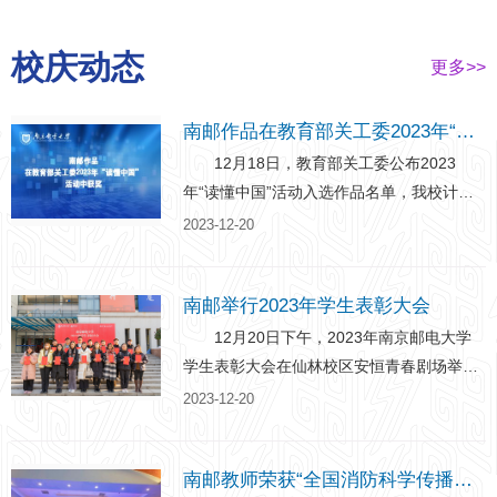
校庆动态
更多>>
南邮作品在教育部关工委2023年“读懂中国”活动中获奖
12月18日，教育部关工委公布2023
年“读懂中国”活动入选作品名单，我校计算
机学院、软件学院、网络空间安全学院《一
2023-12-20
堂不同寻常的党课》获评优秀舞台剧。南邮
获评活动表扬单位。 另悉，在江苏省教
南邮举行2023年学生表彰大会
育系统关工委“读懂中国”活动中，我校经济
学院《守教育报国初心，担铸魂育人使命》
12月20日下午，2023年南京邮电大学
获评优秀征文；通信与信息工程学院《传
学生表彰大会在仙林校区安恒青春剧场举
承：梦想联“通”西部，数字振“信”乡村》、理
行。校党委常委、副校长姜小舜，校党委常
2023-12-20
学院《老少共话二十大，基础学科强发展》
委、纪委书记、省监委派驻南京邮电大学监
分别获评优秀微视频。 “读懂中国”活动
察专员龚亲华，校党委常委、副校长刘青
南邮教师荣获“全国消防科学传播先进个人”荣誉称号
是教育部关工委推出的助力主渠道开展思政
山，校党委常、副校长谢平，学校职能部