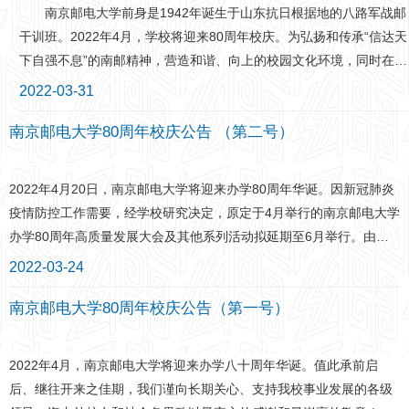
校研究决定，南京邮电大学办学80周年高质量发展大会及其他系列活
在专业学习、学术科研和学科竞赛道路上勇
丰富的消防科普教育活动，致力于消防文化
南京邮电大学前身是1942年诞生于山东抗日根据地的八路军战邮
动延期至11月举行，具体时间另行通知。由于日期调整，给各位嘉
于担当、勤于奋斗的故事，他提到“人相信什
的传播，指导组建学校大学生消防志愿者协
干训班。2022年4月，学校将迎来80周年校庆。为弘扬和传承“信达天
宾、校友的行程安排带来不便，我们抱歉良深。 雁归露月，丹枫
么就会看见什么，人模仿什么就会成为什
会和消防综合应急救援队，打造消防宣传志
下自强不息”的南邮精神，营造和谐、向上的校园文化环境，同时在疫
染霜。如约金陵，携手共创。届时诚邀各界宾朋、广大校友莅临南京
么，榜
愿服务品牌，率先在高校消防宣传中引入VR
情防控期间，助力南邮广大师生及校友强身健体，提高免疫力，为打
2022-03-31
邮电大学，齐襄盛举，共谋新篇！ 特此公告，敬祈周知！南京邮
技术，建成江苏省首家高校消防安全体验
赢疫情防控阻击战贡献力量，特举办中贝通信杯“薪火传•踏歌行”南京
电大学2022年6月8日
馆，建设“南邮安全之声”新媒体工作室，开
南京邮电大学80周年校庆公告 （第二号）
邮电大学80周年校庆健身跑活动。本次校庆健身跑活动由中贝通信集
展特色消防宣传教育活动，指导创作的作品
团股份有限公司独家冠名支持。 现将校庆健身跑线上跑活动报名
多次在全国消防科普教育评比中获奖。颁奖
通知如下。 一、活动概要 活动形式为线上跑。 时间：20
2022年4月20日，南京邮电大学将迎来办学80周年华诞。因新冠肺炎
现场（撰稿：黄龙初审：谢秉宸 编辑：王
22年4月17日全天； 地点：不限，通过咪咕善跑APP，完成单次
疫情防控工作需要，经学校研究决定，原定于4月举行的南京邮电大学
存
户外跑里程不少于4.2公里并上传数据即可完成活动。 二、主办单
办学80周年高质量发展大会及其他系列活动拟延期至6月举行。由于
位 南京邮电大学 三、承办单位 南京邮电大学对外联络处
日期调整，给各位嘉宾、校友带来不便，我们深表歉意。草长莺飞
2022-03-24
（校友会、校董会、教育发展基金会） 四、独家冠名支持单位
时，杨柳醉春烟；静待疫散去，相遇尤可期。届时诚邀各界宾朋、广
中贝通信集团股份有限公司 五、参加要求 （一）参加对
南京邮电大学80周年校庆公告（第一号）
大校友莅临南京邮电大学，畅叙情谊，共襄盛举！特此公告，敬祈周
象：凡南京邮电大学各类在校学生、教职工以及校友均可报名参加。
知！南京邮电大学2022年3月24日
参加者须身体健康，并有经常参加跑步锻炼或训练的习惯。
2022年4月，南京邮电大学将迎来办学八十周年华诞。值此承前启
（二）疫情防控要求：参加者需根据国家及当地关于新冠肺炎疫情常
后、继往开来之佳期，我们谨向长期关心、支持我校事业发展的各级
态化防控工作部