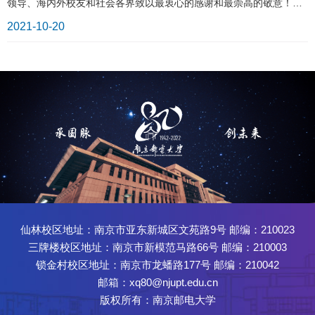
领导、海内外校友和社会各界致以最衷心的感谢和最崇高的敬意！齐
鲁烽火，自强不息。南京邮电大学肇始于1942年山东滨海抗日民主根
2021-10-20
据地的“战时邮务总局干部训练班”。1942年至1949年学校培养了千余
名邮电通信中坚人才，是我党我军早期系统培养通信人才的摇篮，为
抗日战争和解放战争的胜利，作出了重要贡献。学校的先辈们筚路蓝
缕而奋勇争先，历经磨难而奋进不止，红色基因深深根植于一代代南
邮人的精神血脉中。金陵春潮，信达天下。学校于1949年随大军南
下，砥砺于金川河畔，放彩于紫东仙林。无论是华东邮电学校时期，
还是后来的南京邮电学校、南京邮电学院时期，南邮人始终心系国
脉，探索出了一条因邮电而生，随通信而长，由信息而强的发展道
路。2005年学校更名为南京邮电大学；2013年原南京人口管理干部学
院并入南邮；2017年学校入选世界一流学科建设高校和江苏高水平大
学建设高校。学校发展步入新纪元。应变于新，启运未来。八十载黾
仙林校区地址：南京市亚东新城区文苑路9号 邮编：210023
勉奋发，八十载维新砺行，学校为国家输送了25万余名各类优秀人
三牌楼校区地址：南京市新模范马路66号 邮编：210003
才。我国邮电通
锁金村校区地址：南京市龙蟠路177号 邮编：210042
邮箱：xq80@njupt.edu.cn
版权所有：南京邮电大学