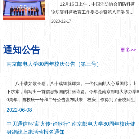
教育的品牌活动，旨在充分发挥老干部、老
门、学院相关负责人，辅导员代表、优秀班
12月16日上午，中国消防协会消防科普
战士、老专家、老教师、老模范等“五老”亲
主任代表和学生代表等近500人出席大会。
论坛暨科普教育工作委员会暨第八届委员会
历者、见证者、实践者的优势，向广大青年
刘青山副校长宣读表彰决定。他指出，
第二次会议于厦门召开。会议对年度全国消
2023-12-17
学生讲好他们在党的百年奋斗历程、中国特
过去一年里，南邮学子志存高远、踔厉奋
防科学传播工作作出突出贡献的消防科普工
色社会主义新时代、脱贫攻坚和全面建设小
发，敢于拼搏、不断挑战，在学术科研、创
作者进行了表彰。我校保卫处吴学政老师荣
康社会中的感人事迹和人生体验，教育激励
新创业、社会实践、志愿服务等领域获得了
获“2023年全国消防科学传播先进个人”荣誉
通知公告
更多>>
广大青年学生在新征程上立志做有理想、敢
丰硕成果，希望同学们把荣誉作为新的起
称号，据悉，该奖项由中国消防协会每两年
担当、能吃苦、肯奋斗的新时代好青年。
点，把再创辉煌作为新的目标，向榜样学
颁发一次，今年全国共有8人获得该项荣
南京邮电大学80周年校庆公告（第三号）
我校根据教育部关工委、省教育系统关工
习、与榜样同行，珍惜韶华、砥砺奋进，学
誉。荣誉证书 吴学政老师从事消防安全
委部署，积极组织各学院开展主题教育活
好专业知识，练就过硬本领。 本次大会
管理工作以来，积极开展消防科学传播工
八十载如歌长卷，八十载铸就辉煌。一代代南邮人心系国脉，上
动，围绕“老少共话二十大 踔厉奋发新征
分为“榜样的力量”“奋斗的青春”“光荣的使
作，先后担任中国消防协会科普委员会委
下求索，谱写出一首信息报国的壮丽诗篇。今年是南京邮电大学办学
程”主题，采取线上线下相结合的方法，积极
命”三个篇章。会上，优秀师生代表对话梦
员、中国消防协会科普委员会、“中国消防-
0周年，自校庆一号和二号公告发布以来，校庆工作得到了全校师生
组织学生采访“五老，通过征文、微视频、舞
想、致敬信仰，作了朋辈引领、榜样示范的
科普中国共建基地”专家工作委员会委员、江
广大校友和社会各界的热切关注与鼎力支持，师生积极踊跃参与，校
台剧等形式，展示了“五老”的感人
青年典型事迹分享。 在“榜样的力量”篇
苏省首席科技传播专家、江苏消防协会信息
2022-06-08
友温情回馈母校，在此，我们谨致以崇高敬意和诚挚谢忱！ 岁月
章中，姜小舜副校长、龚亲华书记为获国家
化委员会委员。近年来，该同志积极参与各
中贝通信杯“薪火传·踏歌行” 南京邮电大学80周年校庆健
过往，有多少事历历在目，有多少人永铭心怀。相聚眼镜湖畔，畅叙
奖学金，省、校优秀荣誉的先进集体和优秀
类全国性消防科学传播与普及活动，协助政
身跑线上跑活动报名通知
情谊，携手鼎山脚下，共话未来，是一份情怀，更是一份期盼。经学
个人代表颁奖。2021级本科生夏圣开讲述了
府部门、兄弟院校组织开展形式多样、内容