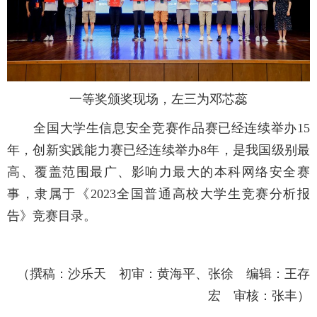
一等奖颁奖现场，左三为邓芯蕊
全国大学生信息安全竞赛作品赛已经连续举办15
年，创新实践能力赛已经连续举办8年，是我国级别最
高、覆盖范围最广、影响力最大的本科网络安全赛
事，隶属于《2023全国普通高校大学生竞赛分析报
告》竞赛目录。
（撰稿：沙乐天 初审：黄海平、张徐 编辑：王存
宏 审核：张丰）