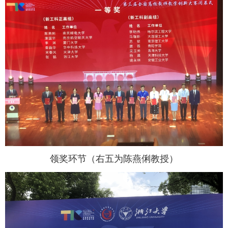
领奖环节（右五为陈燕俐教授）